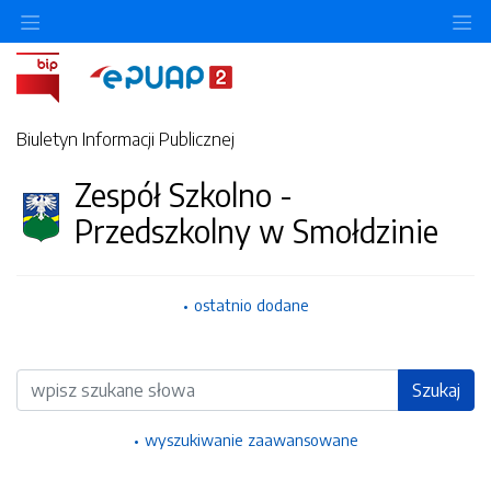
Ukryj/pokaż menu przedmiotowe
Uk
Biuletyn Informacji Publicznej
Zespół Szkolno -
Przedszkolny w Smołdzinie
ostatnio dodane
Wyszukiwarka
Szukaj
wyszukiwanie zaawansowane