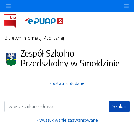
Ukryj/pokaż menu przedmiotowe
Uk
Biuletyn Informacji Publicznej
Zespół Szkolno -
Przedszkolny w Smołdzinie
ostatnio dodane
Wyszukiwarka
Szukaj
wyszukiwanie zaawansowane