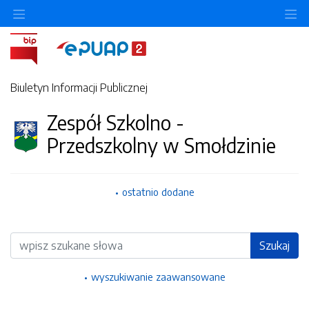
Ukryj/pokaż menu przedmiotowe
Uk
Biuletyn Informacji Publicznej
Zespół Szkolno -
Przedszkolny w Smołdzinie
ostatnio dodane
Wyszukiwarka
Szukaj
wyszukiwanie zaawansowane