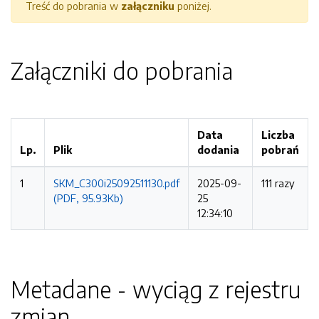
Treść do pobrania w
załączniku
poniżej.
Załączniki do pobrania
Data
Liczba
Lp.
Plik
dodania
pobrań
1
SKM_C300i25092511130.pdf
2025-09-
111 razy
(PDF, 95.93Kb)
25
12:34:10
Metadane - wyciąg z rejestru
zmian