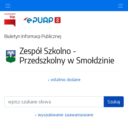
Ukryj/pokaż menu przedmiotowe
Uk
Biuletyn Informacji Publicznej
Zespół Szkolno -
Przedszkolny w Smołdzinie
ostatnio dodane
Wyszukiwarka
Szukaj
wyszukiwanie zaawansowane